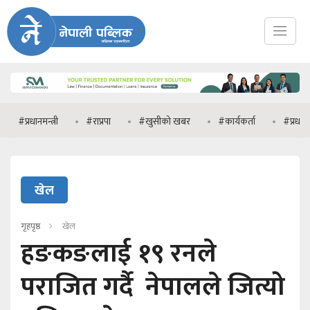
ानमन्त्री
#राप्रपा
#खुसीको खबर
#कार्यकर्ता
#प्रधानमन्त्री वालेन
खेल
गृहपृष्ठ
खेल
हङकङलाई १९ रनले
पराजित गर्दै नेपालले जित्यो