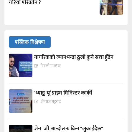
गरियो परिवर्तन ?
पब्लिक विश्लेषण
नागरिकको ज्यानभन्दा ठूलो कुनै सत्ता हुँदैन
नेपाली पब्लिक
‘थ्याङ्क यू’ प्राइम मिनिस्टर कार्की
शेषराज भट्टराई
जेन–जी आन्दोलनः किन "लुकाईदैछ"