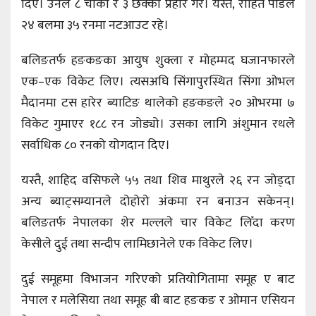
दिए। उनले ८ चौका र ३ छक्का प्रहार गरे। यस्तै, रोहित पौडेल
२४ बलमा ३५ रनमा नटआउट रहे।
बलिङतर्फ हङकङका आयुष शुक्ला र मोहम्मद घजानफारले
एक–एक विकेट लिए। त्यसअघि सिंगापुरस्थित सिंगा ओभल
मैदानमा टस हारेर ब्याटिङ थालेको हङकङले २० ओभरमा ७
विकेट गुमाएर १८८ रन जोड्यो। उसका लागि अंशुमान रथले
सर्वाधिक ८० रनको योगदान दिए।
यस्तै, शाहिद वसिफले ५५ तथा शिव माथुरले २६ रन जोड्दा
अन्य ब्याट्सम्यानले दोहोरो अंकमा रन बनाउन सकेनन्।
बलिङतर्फ नेपालका शेर मल्लले चार विकेट लिँदा करण
केसीले दुई तथा सन्दीप लामिछानेले एक विकेट लिए।
दुई समूहमा विभाजन गरिएको प्रतियोगितामा समूह ए बाट
नेपाल र मलेसिया तथा समूह बी बाट हङकङ र ओमान एसियन