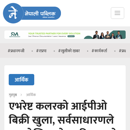
धानमन्त्री
#राप्रपा
#खुसीको खबर
#कार्यकर्ता
#प्रधानमन्त्री वालेन
आर्थिक
गृहपृष्ठ
आर्थिक
एभरेष्ट कलरको आईपीओ
बिक्री खुला, सर्वसाधारणले