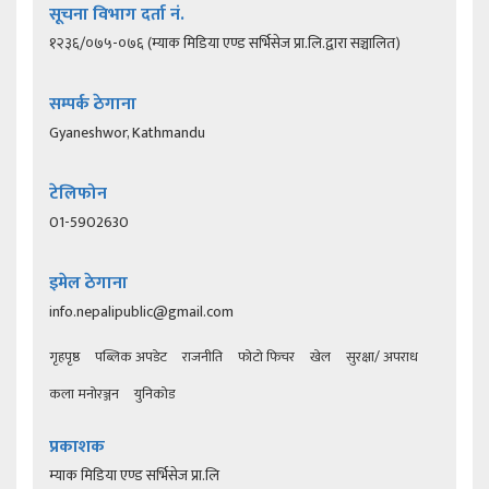
सूचना विभाग दर्ता नं.
१२३६/०७५-०७६ (म्याक मिडिया एण्ड सर्भिसेज प्रा.लि.द्वारा सञ्चालित)
सम्पर्क ठेगाना
Gyaneshwor, Kathmandu
टेलिफोन
01-5902630
इमेल ठेगाना
info.nepalipublic@gmail.com
गृहपृष्ठ
पब्लिक अपडेट
राजनीति
फोटो फिचर
खेल
सुरक्षा/ अपराध
कला मनोरञ्जन
युनिकोड
प्रकाशक
म्याक मिडिया एण्ड सर्भिसेज प्रा.लि