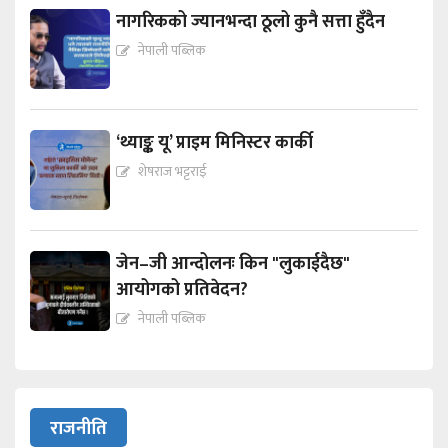
नागरिकको ज्यानभन्दा ठूलो कुनै सत्ता हुँदैन
नेपाली पब्लिक
‘थ्याङ्क यू’ प्राइम मिनिस्टर कार्की
शेषराज भट्टराई
जेन–जी आन्दोलनः किन "लुकाईदैछ"
आयोगको प्रतिवेदन?
नेपाली पब्लिक
राजनीति