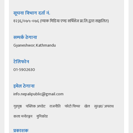
सूचना विभाग दर्ता नं.
१२३६/०७५-०७६ (म्याक मिडिया एण्ड सर्भिसेज प्रा.लि.द्वारा सञ्चालित)
सम्पर्क ठेगाना
Gyaneshwor, Kathmandu
टेलिफोन
01-5902630
इमेल ठेगाना
info.nepalipublic@gmail.com
गृहपृष्ठ
पब्लिक अपडेट
राजनीति
फोटो फिचर
खेल
सुरक्षा/ अपराध
कला मनोरञ्जन
युनिकोड
प्रकाशक