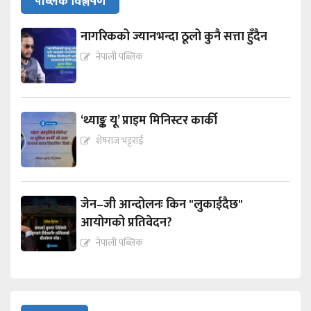
पब्लिक विश्लेषण
नागरिकको ज्यानभन्दा ठूलो कुनै सत्ता हुँदैन
नेपाली पब्लिक
‘थ्याङ्क यू’ प्राइम मिनिस्टर कार्की
शेषराज भट्टराई
जेन–जी आन्दोलनः किन "लुकाईदैछ"
आयोगको प्रतिवेदन?
नेपाली पब्लिक