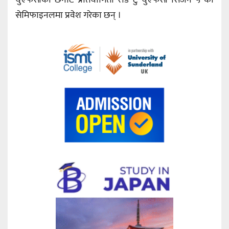
युएफसीको छनोट प्रतियोगिता रोड टु युएफसी सिजन ५ को
सेमिफाइनलमा प्रवेश गरेका छन् ।