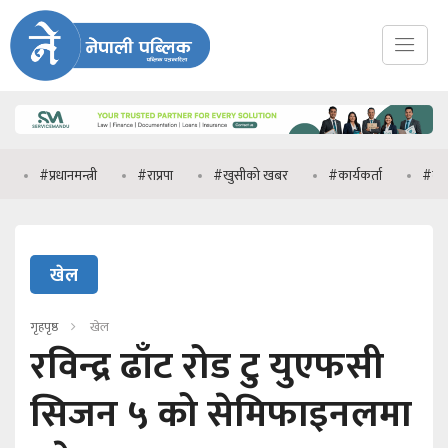
#प्रधानमन्त्री
#राप्रपा
#खुसीको खबर
#कार्यकर्ता
#मनिष झा
खेल
गृहपृष्ठ
खेल
रविन्द्र ढाँट रोड टु युएफसी
सिजन ५ को सेमिफाइनलमा