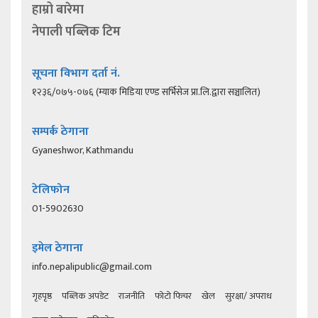
हाम्रो बारेमा
नेपाली पब्लिक टिम
सूचना विभाग दर्ता नं.
१२३६/०७५-०७६ (म्याक मिडिया एण्ड सर्भिसेज प्रा.लि.द्वारा सञ्चालित)
सम्पर्क ठेगाना
Gyaneshwor, Kathmandu
टेलिफोन
01-5902630
इमेल ठेगाना
info.nepalipublic@gmail.com
गृहपृष्ठ
पब्लिक अपडेट
राजनीति
फोटो फिचर
खेल
सुरक्षा/ अपराध