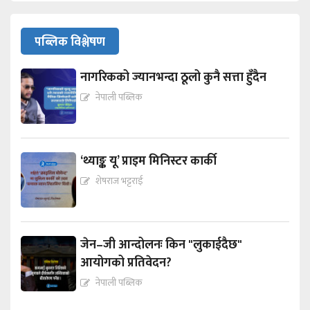
पब्लिक विश्लेषण
नागरिकको ज्यानभन्दा ठूलो कुनै सत्ता हुँदैन
नेपाली पब्लिक
‘थ्याङ्क यू’ प्राइम मिनिस्टर कार्की
शेषराज भट्टराई
जेन–जी आन्दोलनः किन "लुकाईदैछ"
आयोगको प्रतिवेदन?
नेपाली पब्लिक