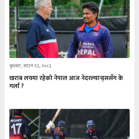
बुधबार, साउन १३, २०८३
खराब लयमा रहेको नेपाल आज नेदरल्यान्ड्ससँग के
गर्ला ?