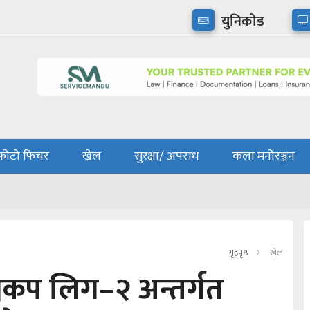
युनिकोड
फोटो फिचर
खेल
सुरक्षा/ अपराध
कला मनोरञ्जन
गृहपृष्ठ
खेल
वकप लिग–२ अन्तर्गत