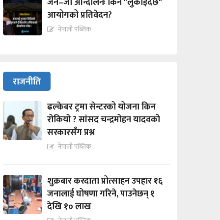
जेन–जी आन्दोलनः किन "लुकाईदैछ"
आयोगको प्रतिवेदन?
नेपाली पब्लिक
राजनीति
ढल्केबर ट्रमा सेन्टरको योजना किन
रोकियो ? सांसद चन्द्रमोहन यादवको
सरकारसँग प्रश्न
नेपाली पब्लिक
शुक्रबार करदाता प्रोत्साहन उपहार १६
जनालाई घोषणा गरिने, पाउनेछन् १
देखि १० लाख