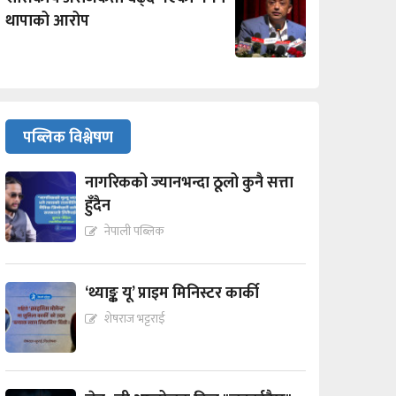
थापाको आरोप
पब्लिक विश्लेषण
नागरिकको ज्यानभन्दा ठूलो कुनै सत्ता
हुँदैन
नेपाली पब्लिक
‘थ्याङ्क यू’ प्राइम मिनिस्टर कार्की
शेषराज भट्टराई