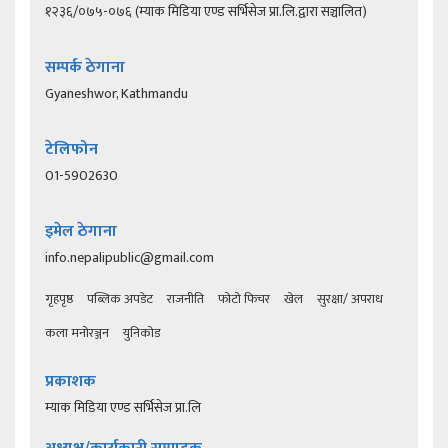
१२३६/०७५-०७६ (म्याक मिडिया एण्ड सर्भिसेज प्रा.लि.द्वारा सञ्चालित)
सम्पर्क ठेगाना
Gyaneshwor, Kathmandu
टेलिफोन
01-5902630
इमेल ठेगाना
info.nepalipublic@gmail.com
गृहपृष्ठ
पब्लिक अपडेट
राजनीति
फोटो फिचर
खेल
सुरक्षा/ अपराध
कला मनोरञ्जन
युनिकोड
प्रकाशक
म्याक मिडिया एण्ड सर्भिसेज प्रा.लि