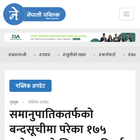
ानमन्त्री
#राप्रपा
#खुसीको खबर
#कार्यकर्ता
#प्रधानमन्त्री वालेन्
पब्लिक अपडेट
गृहपृष्ठ
पब्लिक अपडेट
समानुपातिकतर्फको
बन्दसूचीमा परेका १७५