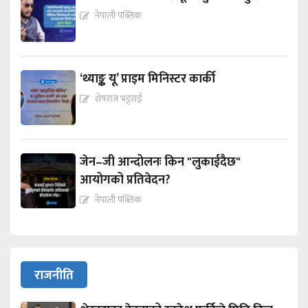
नेपाली पब्लिक
‘थ्याङ्क यू’ प्राइम मिनिस्टर कार्की
शेषराज भट्टराई
जेन–जी आन्दोलनः किन "लुकाईदैछ"
आयोगको प्रतिवेदन?
नेपाली पब्लिक
राजनीति