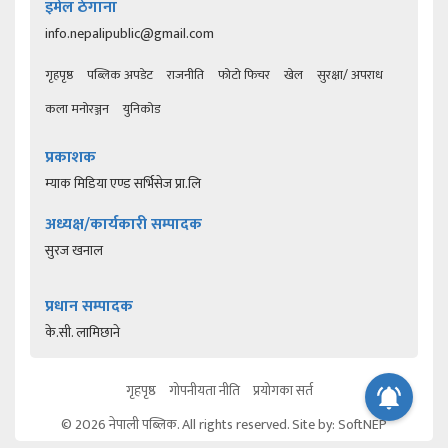
इमेल ठेगाना
info.nepalipublic@gmail.com
गृहपृष्ठ
पब्लिक अपडेट
राजनीति
फोटो फिचर
खेल
सुरक्षा/ अपराध
कला मनोरञ्जन
युनिकोड
प्रकाशक
म्याक मिडिया एण्ड सर्भिसेज प्रा.लि
अध्यक्ष/कार्यकारी सम्पादक
सुरज खनाल
प्रधान सम्पादक
के.सी. लामिछाने
गृहपृष्ठ
गोपनीयता नीति
प्रयोगका सर्त
© 2026 नेपाली पब्लिक. All rights reserved. Site by:
SoftNEP