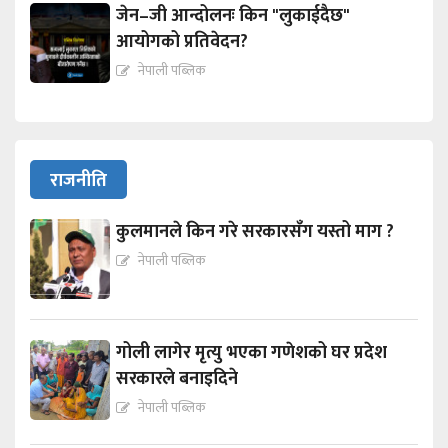
जेन–जी आन्दोलनः किन "लुकाईदैछ"
आयोगको प्रतिवेदन?
नेपाली पब्लिक
राजनीति
कुलमानले किन गरे सरकारसँग यस्तो माग ?
नेपाली पब्लिक
गोली लागेर मृत्यु भएका गणेशको घर प्रदेश
सरकारले बनाइदिने
नेपाली पब्लिक