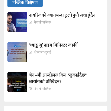
पब्लिक विश्लेषण
नागरिकको ज्यानभन्दा ठूलो कुनै सत्ता हुँदैन
नेपाली पब्लिक
‘थ्याङ्क यू’ प्राइम मिनिस्टर कार्की
शेषराज भट्टराई
जेन–जी आन्दोलनः किन "लुकाईदैछ"
आयोगको प्रतिवेदन?
नेपाली पब्लिक