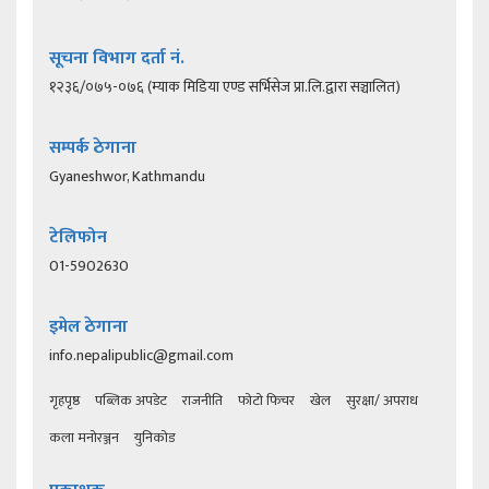
सूचना विभाग दर्ता नं.
१२३६/०७५-०७६ (म्याक मिडिया एण्ड सर्भिसेज प्रा.लि.द्वारा सञ्चालित)
सम्पर्क ठेगाना
Gyaneshwor, Kathmandu
टेलिफोन
01-5902630
इमेल ठेगाना
info.nepalipublic@gmail.com
गृहपृष्ठ
पब्लिक अपडेट
राजनीति
फोटो फिचर
खेल
सुरक्षा/ अपराध
कला मनोरञ्जन
युनिकोड