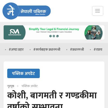
अण्डा प्रहार
#कार्यबाहक प्रधानमन्त्री
#प्रधानमन्त्री
#राप्रपा
#मनि
पब्लिक अपडेट
गृहपृष्ठ
पब्लिक अपडेट
कोशी, बागमती र गण्डकीमा
वर्षाको सम्भावना