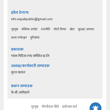
इमेल ठेगाना
info.nepalipublic@gmail.com
गृहपृष्ठ
पब्लिक अपडेट
राजनीति
फोटो फिचर
खेल
सुरक्षा/ अपराध
कला मनोरञ्जन
युनिकोड
प्रकाशक
म्याक मिडिया एण्ड सर्भिसेज प्रा.लि
अध्यक्ष/कार्यकारी सम्पादक
सुरज खनाल
प्रधान सम्पादक
के.सी. लामिछाने
गृहपृष्ठ
गोपनीयता नीति
प्रयोगका सर्त