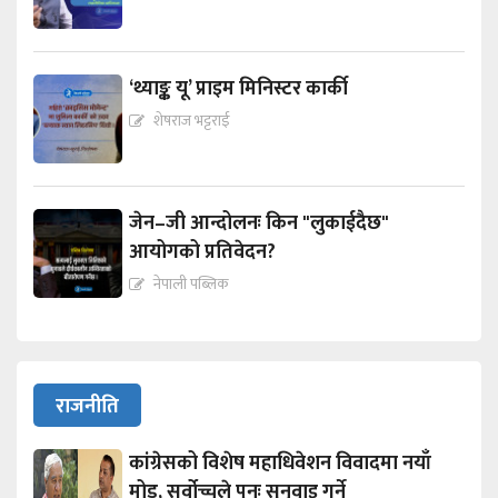
‘थ्याङ्क यू’ प्राइम मिनिस्टर कार्की
शेषराज भट्टराई
जेन–जी आन्दोलनः किन "लुकाईदैछ"
आयोगको प्रतिवेदन?
नेपाली पब्लिक
राजनीति
कांग्रेसको विशेष महाधिवेशन विवादमा नयाँ
मोड, सर्वोच्चले पुनः सुनुवाइ गर्ने