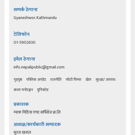
सम्पर्क ठेगाना
Gyaneshwor, Kathmandu
टेलिफोन
01-5902630
इमेल ठेगाना
info.nepalipublic@gmail.com
गृहपृष्ठ
पब्लिक अपडेट
राजनीति
फोटो फिचर
खेल
सुरक्षा/ अपराध
कला मनोरञ्जन
युनिकोड
प्रकाशक
म्याक मिडिया एण्ड सर्भिसेज प्रा.लि
अध्यक्ष/कार्यकारी सम्पादक
सुरज खनाल