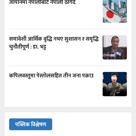
जापानमा नेपालीबाटै नेपाली ठगिँदै
समावेशी आर्थिक वृद्धि नभए सुशासन र समृद्धि
चुनौतीपूर्ण : डा. भट्ट
कपिलवस्तुमा पेस्तोलसहित तीन जना पक्राउ
पब्लिक विश्लेषण