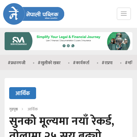
धानमन्त्री
#खुसीको खबर
#कार्यकर्ता
#राप्रपा
#मनिष झा
आर्थिक
गृहपृष्ठ
आर्थिक
सुनको मूल्यमा नयाँ रेकर्ड,
तोलामा २५ सय बढ्यो