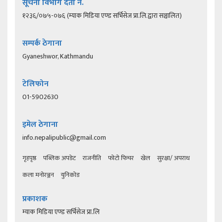
सूचना विभाग दर्ता नं.
१२३६/०७५-०७६ (म्याक मिडिया एण्ड सर्भिसेज प्रा.लि.द्वारा सञ्चालित)
सम्पर्क ठेगाना
Gyaneshwor, Kathmandu
टेलिफोन
01-5902630
इमेल ठेगाना
info.nepalipublic@gmail.com
गृहपृष्ठ
पब्लिक अपडेट
राजनीति
फोटो फिचर
खेल
सुरक्षा/ अपराध
कला मनोरञ्जन
युनिकोड
प्रकाशक
म्याक मिडिया एण्ड सर्भिसेज प्रा.लि