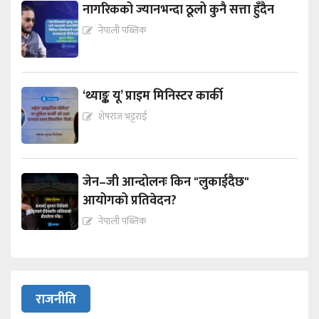
नागरिकको ज्यानभन्दा ठूलो कुनै सत्ता हुँदैन
नेपाली पब्लिक
‘थ्याङ्क यू’ प्राइम मिनिस्टर कार्की
शेषराज भट्टराई
जेन–जी आन्दोलनः किन "लुकाईदैछ"
आयोगको प्रतिवेदन?
नेपाली पब्लिक
राजनीति