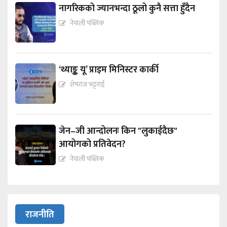
नागरिकको ज्यानभन्दा ठूलो कुनै सत्ता हुँदैन
नेपाली पब्लिक
‘थ्याङ्क यू’ प्राइम मिनिस्टर कार्की
शेषराज भट्टराई
जेन–जी आन्दोलनः किन "लुकाईदैछ"
आयोगको प्रतिवेदन?
नेपाली पब्लिक
राजनीति