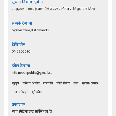
सूचना विभाग दर्ता नं.
१२३६/०७५-०७६ (म्याक मिडिया एण्ड सर्भिसेज प्रा.लि.द्वारा सञ्चालित)
सम्पर्क ठेगाना
Gyaneshwor, Kathmandu
टेलिफोन
01-5902630
इमेल ठेगाना
info.nepalipublic@gmail.com
गृहपृष्ठ
पब्लिक अपडेट
राजनीति
फोटो फिचर
खेल
सुरक्षा/ अपराध
कला मनोरञ्जन
युनिकोड
प्रकाशक
म्याक मिडिया एण्ड सर्भिसेज प्रा.लि