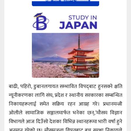
बाढी, पहिरो, डुबानलगायत सम्भावित विपद्‌बाट हुनसक्ने क्षति
न्यूनीकरणका लागि संघ, प्रदेश र स्थानीय सरकारका सम्बन्धित
निकायहरूलाई समेत सक्रिय रहन आग्रह गरे। प्रधानमन्त्री
ओलीले सामाजिक सञ्जालमार्फत भनेका छन्,‘मौसम विज्ञान
विभागले आज दिउँसो देशका विभिन्न स्थानहरूमा भारी वर्षा हुने
अनुमान गरेको छ। मौसमजन्य विपतबाट बच्न सुरक्षा निकायले