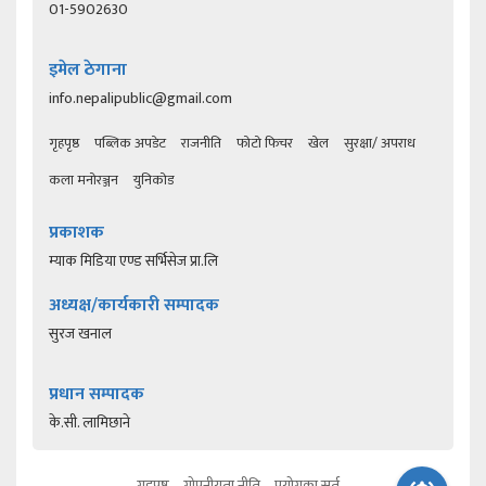
01-5902630
इमेल ठेगाना
info.nepalipublic@gmail.com
गृहपृष्ठ
पब्लिक अपडेट
राजनीति
फोटो फिचर
खेल
सुरक्षा/ अपराध
कला मनोरञ्जन
युनिकोड
प्रकाशक
म्याक मिडिया एण्ड सर्भिसेज प्रा.लि
अध्यक्ष/कार्यकारी सम्पादक
सुरज खनाल
प्रधान सम्पादक
के.सी. लामिछाने
गृहपृष्ठ
गोपनीयता नीति
प्रयोगका सर्त