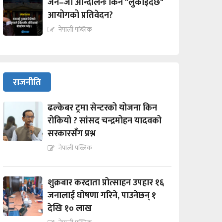
जेन–जी आन्दोलनः किन "लुकाईदैछ"
आयोगको प्रतिवेदन?
नेपाली पब्लिक
राजनीति
ढल्केबर ट्रमा सेन्टरको योजना किन
रोकियो ? सांसद चन्द्रमोहन यादवको
सरकारसँग प्रश्न
नेपाली पब्लिक
शुक्रबार करदाता प्रोत्साहन उपहार १६
जनालाई घोषणा गरिने, पाउनेछन् १
देखि १० लाख