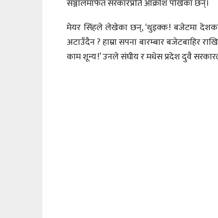
सञ्जालमार्फत सरकारप्रति आक्रोश पोखेका छन्।
मेयर सिंहले लेखेका छन्, ‘थुइक्क ! बजेटमा देश
अटाउँदैन ? हाम्रा सपना बारम्बार बजेटबाहिर रा
काम शून्य !’ उनले संघीय र मधेस प्रदेश दुवै स