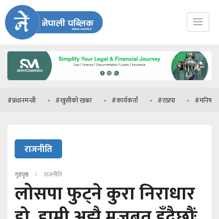
मन्त्री
#खुसीको खबर
#कार्यकर्ता
#राप्रपा
#मनिष झा
#
राजनीति
गृहपृष्ठ
राजनीति
लोसपा फुट्ने कुरा निराधार
हो, हामी अझै मजबुत हुँदैछौंः