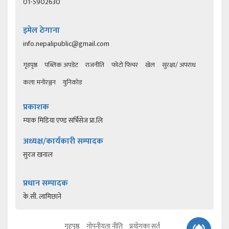
01-5902630
इमेल ठेगाना
info.nepalipublic@gmail.com
गृहपृष्ठ
पब्लिक अपडेट
राजनीति
फोटो फिचर
खेल
सुरक्षा/ अपराध
कला मनोरञ्जन
युनिकोड
प्रकाशक
म्याक मिडिया एण्ड सर्भिसेज प्रा.लि
अध्यक्ष/कार्यकारी सम्पादक
सुरज खनाल
प्रधान सम्पादक
के.सी. लामिछाने
गृहपृष्ठ
गोपनीयता नीति
प्रयोगका सर्त