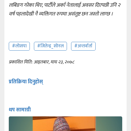
लबिङग गरेका थिए, पार्टीले अर्का नेतालाई अवसर दिएपछी उनि २
वर्ष पहलादेखी नै व्यक्तिगत रुपमा असंतुष्ट छन जस्तो लाग्छ ।
#लोसपा
#जितेन्द्र_सोनल
#अन्तर्वार्ता
प्रकाशित मिति: आइतबार, माघ २३, २०७८
प्रतिक्रिया दिनुहोस्
थप सामाग्री