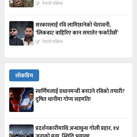
नेपाली पब्लिक
सरकारलाई रवि लामिछानेको चेतावनी,
‘लिकबाट बाहिरिए कान समातेर फर्काउँछौं’
नेपाली पब्लिक
लोकप्रिय
स्वर्णिमलाई प्रधानमन्त्री बनाउने रविको तयारी?
दुषित थानीमा गोप्य सहमति!
प्रदर्शनकारीमाथि अन्धाधुन्ध गोली प्रहार, १४
जनाको मृत्यु, स्थिति भयावह