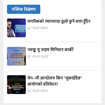
पब्लिक विश्लेषण
नागरिकको ज्यानभन्दा ठूलो कुनै सत्ता हुँदैन
नेपाली पब्लिक
‘थ्याङ्क यू’ प्राइम मिनिस्टर कार्की
शेषराज भट्टराई
जेन–जी आन्दोलनः किन "लुकाईदैछ"
आयोगको प्रतिवेदन?
नेपाली पब्लिक