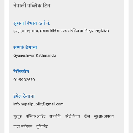
नेपाली पब्लिक टिम
सूचना विभाग दर्ता नं.
१२३६/०७५-०७६ (म्याक मिडिया एण्ड सर्भिसेज प्रा.लि.द्वारा सञ्चालित)
सम्पर्क ठेगाना
Gyaneshwor, Kathmandu
टेलिफोन
01-5902630
इमेल ठेगाना
info.nepalipublic@gmail.com
गृहपृष्ठ
पब्लिक अपडेट
राजनीति
फोटो फिचर
खेल
सुरक्षा/ अपराध
कला मनोरञ्जन
युनिकोड