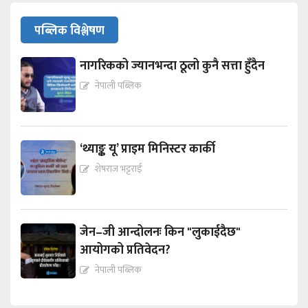
पब्लिक विश्लेषण
नागरिकको ज्यानभन्दा ठूलो कुनै सत्ता हुँदैन
नेपाली पब्लिक
‘थ्याङ्क यू’ प्राइम मिनिस्टर कार्की
शेषराज भट्टराई
जेन–जी आन्दोलनः किन "लुकाईदैछ"
आयोगको प्रतिवेदन?
नेपाली पब्लिक