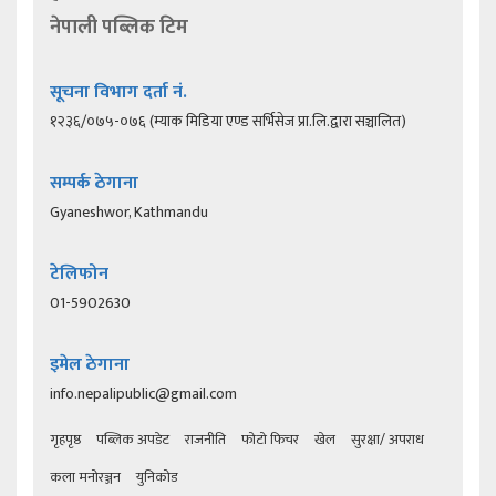
नेपाली पब्लिक टिम
सूचना विभाग दर्ता नं.
१२३६/०७५-०७६ (म्याक मिडिया एण्ड सर्भिसेज प्रा.लि.द्वारा सञ्चालित)
सम्पर्क ठेगाना
Gyaneshwor, Kathmandu
टेलिफोन
01-5902630
इमेल ठेगाना
info.nepalipublic@gmail.com
गृहपृष्ठ
पब्लिक अपडेट
राजनीति
फोटो फिचर
खेल
सुरक्षा/ अपराध
कला मनोरञ्जन
युनिकोड