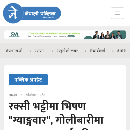
नमन्त्री
#राप्रपा
#खुसीको खबर
#कार्यकर्ता
#मनिष झा
पब्लिक अपडेट
गृहपृष्ठ
पब्लिक अपडेट
रक्सी भट्टीमा भिषण
"ग्याङ्गवार", गोलीबारीमा