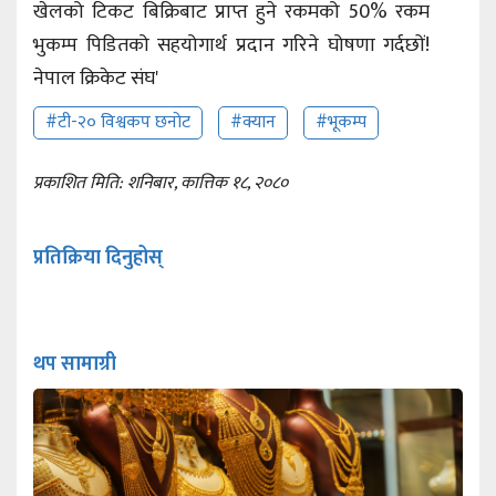
#टी-२० विश्वकप छनोट
#क्यान
#भूकम्प
प्रकाशित मिति: शनिबार, कात्तिक १८, २०८०
प्रतिक्रिया दिनुहोस्
थप सामाग्री