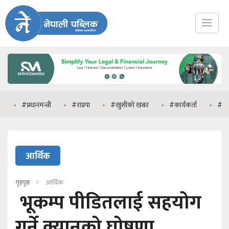
#प्रधानमन्त्री
#राप्रपा
#खुसीको खबर
#कार्यकर्ता
#मनिष झा
आर्थिक
गृहपृष्ठ
आर्थिक
भूकम्प पीडितलाई सहयोग
गर्ने क्यानको घोषणा