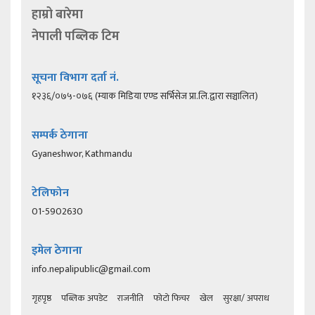
हाम्रो बारेमा
नेपाली पब्लिक टिम
सूचना विभाग दर्ता नं.
१२३६/०७५-०७६ (म्याक मिडिया एण्ड सर्भिसेज प्रा.लि.द्वारा सञ्चालित)
सम्पर्क ठेगाना
Gyaneshwor, Kathmandu
टेलिफोन
01-5902630
इमेल ठेगाना
info.nepalipublic@gmail.com
गृहपृष्ठ
पब्लिक अपडेट
राजनीति
फोटो फिचर
खेल
सुरक्षा/ अपराध