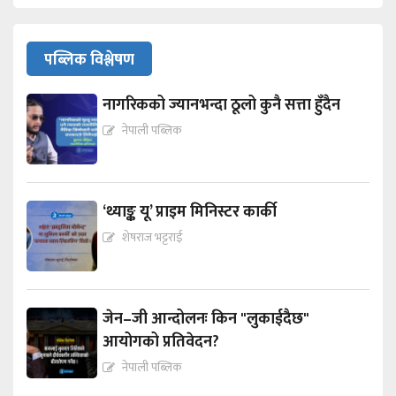
पब्लिक विश्लेषण
नागरिकको ज्यानभन्दा ठूलो कुनै सत्ता हुँदैन
नेपाली पब्लिक
‘थ्याङ्क यू’ प्राइम मिनिस्टर कार्की
शेषराज भट्टराई
जेन–जी आन्दोलनः किन "लुकाईदैछ"
आयोगको प्रतिवेदन?
नेपाली पब्लिक