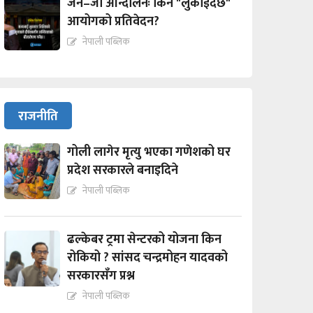
जेन–जी आन्दोलनः किन "लुकाईदैछ"
आयोगको प्रतिवेदन?
नेपाली पब्लिक
राजनीति
गोली लागेर मृत्यु भएका गणेशको घर
प्रदेश सरकारले बनाइदिने
नेपाली पब्लिक
ढल्केबर ट्रमा सेन्टरको योजना किन
रोकियो ? सांसद चन्द्रमोहन यादवको
सरकारसँग प्रश्न
नेपाली पब्लिक