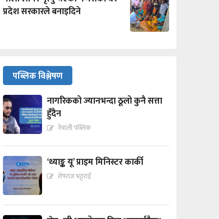
प्रदेश सरकारले बनाइदिने
पब्लिक विश्लेषण
नागरिकको ज्यानभन्दा ठूलो कुनै सत्ता
हुँदैन
नेपाली पब्लिक
‘थ्याङ्क यू’ प्राइम मिनिस्टर कार्की
शेषराज भट्टराई