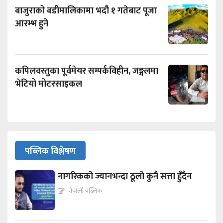
बाजुराको बडीमालिकामा भदौ १ गतेबाट पूजा
आरम्भ हुने
कपिलवस्तुका पूर्वमेयर सम्पर्कविहीन, जङ्गलमा
भेटियो मोटरसाइकल
पब्लिक विश्लेषण
नागरिकको ज्यानभन्दा ठूलो कुनै सत्ता हुँदैन
नेपाली पब्लिक