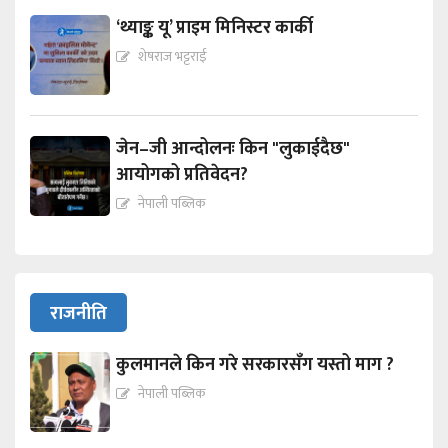
‘थ्याङ्क यू’ प्राइम मिनिस्टर कार्की
शेषराज भट्टराई
जेन–जी आन्दोलनः किन "लुकाईदैछ"
आयोगको प्रतिवेदन?
नेपाली पब्लिक
राजनीति
कुलमानले किन गरे सरकारसँग यस्तो माग ?
नेपाली पब्लिक