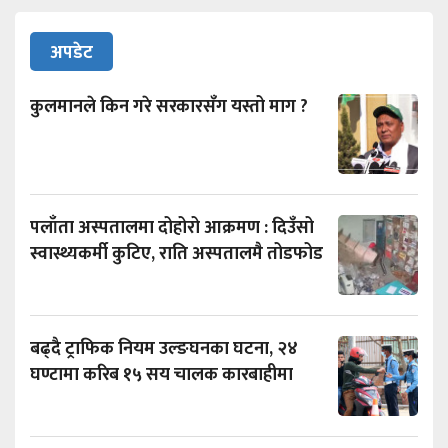
अपडेट
कुलमानले किन गरे सरकारसँग यस्तो माग ?
पलाँता अस्पतालमा दोहोरो आक्रमण : दिउँसो
स्वास्थ्यकर्मी कुटिए, राति अस्पतालमै तोडफोड
बढ्दै ट्राफिक नियम उल्ङघनका घटना, २४
घण्टामा करिब १५ सय चालक कारबाहीमा