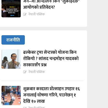
जेन–जी आन्दोलनः किन "लुकाईदैछ"
आयोगको प्रतिवेदन?
नेपाली पब्लिक
राजनीति
ढल्केबर ट्रमा सेन्टरको योजना किन
रोकियो ? सांसद चन्द्रमोहन यादवको
सरकारसँग प्रश्न
नेपाली पब्लिक
शुक्रबार करदाता प्रोत्साहन उपहार १६
जनालाई घोषणा गरिने, पाउनेछन् १
देखि १० लाख