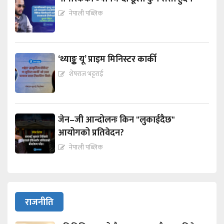
नेपाली पब्लिक
‘थ्याङ्क यू’ प्राइम मिनिस्टर कार्की
शेषराज भट्टराई
जेन–जी आन्दोलनः किन "लुकाईदैछ"
आयोगको प्रतिवेदन?
नेपाली पब्लिक
राजनीति