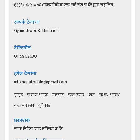
१२३६/०७५-०७६ (म्याक मिडिया एण्ड सर्भिसेज प्रा.लि.द्वारा सञ्चालित)
सम्पर्क ठेगाना
Gyaneshwor, Kathmandu
टेलिफोन
01-5902630
इमेल ठेगाना
info.nepalipublic@gmail.com
गृहपृष्ठ
पब्लिक अपडेट
राजनीति
फोटो फिचर
खेल
सुरक्षा/ अपराध
कला मनोरञ्जन
युनिकोड
प्रकाशक
म्याक मिडिया एण्ड सर्भिसेज प्रा.लि