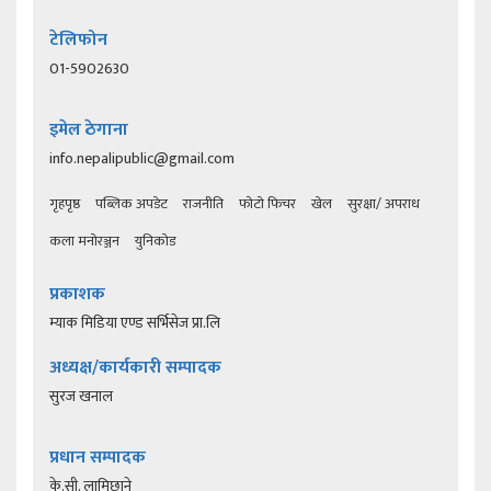
टेलिफोन
01-5902630
इमेल ठेगाना
info.nepalipublic@gmail.com
गृहपृष्ठ
पब्लिक अपडेट
राजनीति
फोटो फिचर
खेल
सुरक्षा/ अपराध
कला मनोरञ्जन
युनिकोड
प्रकाशक
म्याक मिडिया एण्ड सर्भिसेज प्रा.लि
अध्यक्ष/कार्यकारी सम्पादक
सुरज खनाल
प्रधान सम्पादक
के.सी. लामिछाने