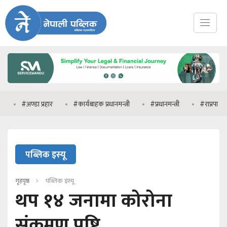
#अण्डा प्रहार
#कार्यबाहक प्रधानमन्त्री
#प्रधानमन्त्री
#राप्रपा
#मन
पब्लिक इस्यू
गृहपृष्ठ
पब्लिक इस्यू
थप १४ जनामा कोरोना
संक्रमण पुष्टि