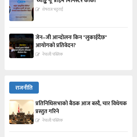
‘थ्याङ्क यू’ प्राइम मिनिस्टर कार्की
शेषराज भट्टराई
जेन–जी आन्दोलनः किन "लुकाईदैछ"
आयोगको प्रतिवेदन?
नेपाली पब्लिक
राजनीति
प्रतिनिधिसभाको बैठक आज बस्दै, चार विधेयक
प्रस्तुत गरिने
नेपाली पब्लिक