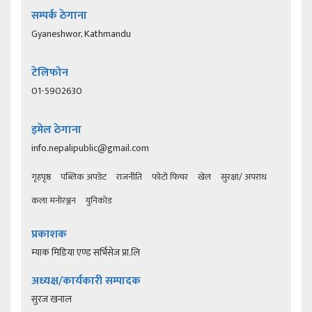
सम्पर्क ठेगाना
Gyaneshwor, Kathmandu
टेलिफोन
01-5902630
इमेल ठेगाना
info.nepalipublic@gmail.com
गृहपृष्ठ
पब्लिक अपडेट
राजनीति
फोटो फिचर
खेल
सुरक्षा/ अपराध
कला मनोरञ्जन
युनिकोड
प्रकाशक
म्याक मिडिया एण्ड सर्भिसेज प्रा.लि
अध्यक्ष/कार्यकारी सम्पादक
सुरज खनाल