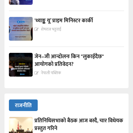
‘थ्याङ्क यू’ प्राइम मिनिस्टर कार्की
शेषराज भट्टराई
जेन–जी आन्दोलनः किन "लुकाईदैछ"
आयोगको प्रतिवेदन?
नेपाली पब्लिक
राजनीति
प्रतिनिधिसभाको बैठक आज बस्दै, चार विधेयक
प्रस्तुत गरिने