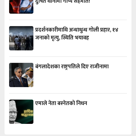
दुषित थानीमा गोप्य सहमति!
प्रदर्शनकारीमाथि अन्धाधुन्ध गोली प्रहार, १४
जनाको मृत्यु, स्थिति भयावह
बंगलादेशका राष्ट्रपतिले दिए राजीनामा
एमाले नेता बस्नेतको निधन