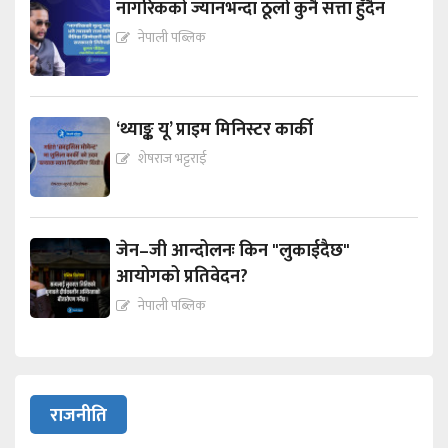
नागरिकको ज्यानभन्दा ठूलो कुनै सत्ता हुँदैन
नेपाली पब्लिक
‘थ्याङ्क यू’ प्राइम मिनिस्टर कार्की
शेषराज भट्टराई
जेन–जी आन्दोलनः किन "लुकाईदैछ"
आयोगको प्रतिवेदन?
नेपाली पब्लिक
राजनीति