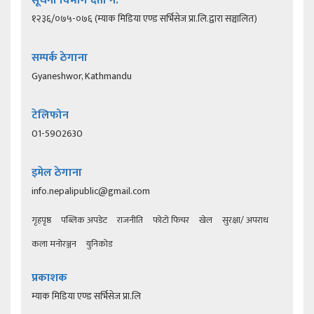
सूचना विभाग दर्ता नं.
१२३६/०७५-०७६ (म्याक मिडिया एण्ड सर्भिसेज प्रा.लि.द्वारा सञ्चालित)
सम्पर्क ठेगाना
Gyaneshwor, Kathmandu
टेलिफोन
01-5902630
इमेल ठेगाना
info.nepalipublic@gmail.com
गृहपृष्ठ
पब्लिक अपडेट
राजनीति
फोटो फिचर
खेल
सुरक्षा/ अपराध
कला मनोरञ्जन
युनिकोड
प्रकाशक
म्याक मिडिया एण्ड सर्भिसेज प्रा.लि