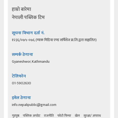
हाम्रो बारेमा
नेपाली पब्लिक टिम
सूचना विभाग दर्ता नं.
१२३६/०७५-०७६ (म्याक मिडिया एण्ड सर्भिसेज प्रा.लि.द्वारा सञ्चालित)
सम्पर्क ठेगाना
Gyaneshwor, Kathmandu
टेलिफोन
01-5902630
इमेल ठेगाना
info.nepalipublic@gmail.com
गृहपृष्ठ
पब्लिक अपडेट
राजनीति
फोटो फिचर
खेल
सुरक्षा/ अपराध