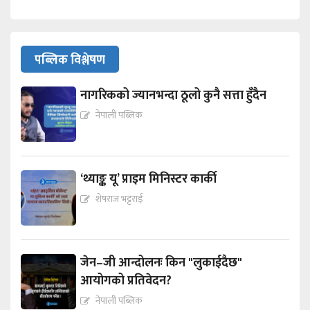
पब्लिक विश्लेषण
नागरिकको ज्यानभन्दा ठूलो कुनै सत्ता हुँदैन
नेपाली पब्लिक
‘थ्याङ्क यू’ प्राइम मिनिस्टर कार्की
शेषराज भट्टराई
जेन–जी आन्दोलनः किन "लुकाईदैछ"
आयोगको प्रतिवेदन?
नेपाली पब्लिक