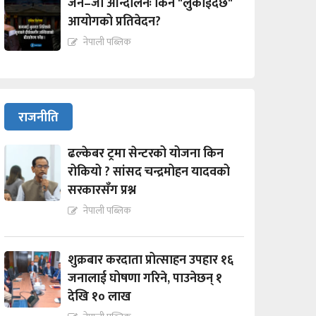
जेन–जी आन्दोलनः किन "लुकाईदैछ"
आयोगको प्रतिवेदन?
नेपाली पब्लिक
राजनीति
ढल्केबर ट्रमा सेन्टरको योजना किन
रोकियो ? सांसद चन्द्रमोहन यादवको
सरकारसँग प्रश्न
नेपाली पब्लिक
शुक्रबार करदाता प्रोत्साहन उपहार १६
जनालाई घोषणा गरिने, पाउनेछन् १
देखि १० लाख