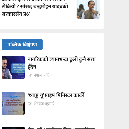
रोकियो ? सांसद चन्द्रमोहन यादवको
सरकारसँग प्रश्न
पब्लिक विश्लेषण
नागरिकको ज्यानभन्दा ठूलो कुनै सत्ता
हुँदैन
नेपाली पब्लिक
‘थ्याङ्क यू’ प्राइम मिनिस्टर कार्की
शेषराज भट्टराई