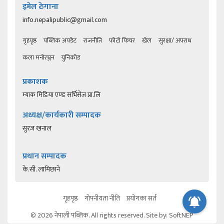
इमेल ठेगाना
info.nepalipublic@gmail.com
गृहपृष्ठ
पब्लिक अपडेट
राजनीति
फोटो फिचर
खेल
सुरक्षा/ अपराध
कला मनोरञ्जन
युनिकोड
प्रकाशक
म्याक मिडिया एण्ड सर्भिसेज प्रा.लि
अध्यक्ष/कार्यकारी सम्पादक
सुरज खनाल
प्रधान सम्पादक
के.सी. लामिछाने
गृहपृष्ठ
गोपनीयता नीति
प्रयोगका सर्त
© 2026 नेपाली पब्लिक. All rights reserved. Site by:
SoftNEP