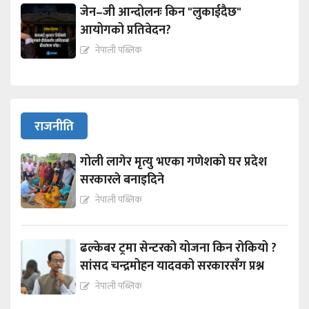
जेन–जी आन्दोलनः किन "लुकाईदैछ"
आयोगको प्रतिवेदन?
नेपाली पब्लिक
राजनीति
गोली लागेर मृत्यु भएका गणेशको घर प्रदेश
सरकारले बनाइदिने
नेपाली पब्लिक
ढल्केबर ट्रमा सेन्टरको योजना किन रोकियो ?
सांसद चन्द्रमोहन यादवको सरकारसँग प्रश्न
नेपाली पब्लिक