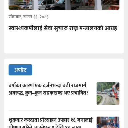
सोमबार, साउन ११, २०८३
स्वास्थ्यकर्मीलाई सेवा सुचारु राख्न मन्त्रालयको आग्रह
अपडेट
वर्षाका कारण एक दर्जनभन्दा बढी राजमार्ग
अवरुद्ध, कुन–कुन सडकखण्ड भए प्रभावित?
शुक्रबार करदाता प्रोत्साहन उपहार १६ जनालाई
घोषणा गरिने, पाउनेछन् १ देखि १० लाख