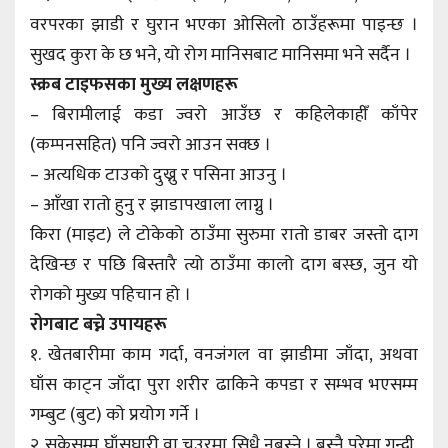
वरपरका झाडी र घुरान भएका ओसिलो ठाउँहरूमा पाइन्छ ।
सुखद कुरा के छ भने, यो रोग मानिसबाट मानिसमा भने सर्दैन ।
स्क्रब टाइफसका मुख्य लक्षणहरू
– बिरामीलाई कडा ज्वरो आउँछ र कहिलेकाहीँ काँपेर
(कम्पनसहित) पनि ज्वरो आउन सक्छ ।
– अत्यधिक टाउको दुख्नु र पसिना आउनु ।
– आँखा रातो हुनु र झाडापखाला लाग्नु ।
किरा (माइट) ले टोकेको ठाउँमा सुरुमा रातो डाबर जस्तो दाग
देखिन्छ र पछि बिस्तारै त्यो ठाउँमा कालो दाग बस्छ, जुन यो
रोगको मुख्य पहिचान हो ।
रोगबाट बच्ने उपायहरू
१. खेतबारीमा काम गर्दा, वनजंगल वा झाडीमा जाँदा, अथवा
घाँस काट्न जाँदा पुरा शरीर ढाकिने कपडा र सम्भव भएसम्म
गम्बुट (बुट) को प्रयोग गर्ने ।
२. सकेसम्म घाँसघारी वा चउरमा सिधै नबस्ने । बस्नै परेमा गुन्द्री,