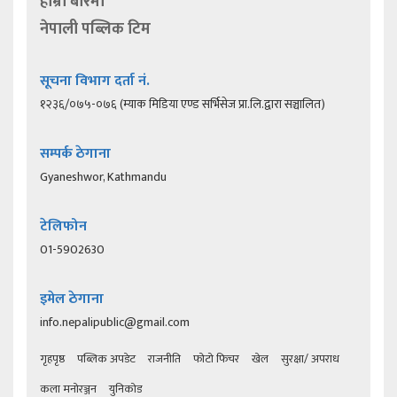
हाम्रो बारेमा
नेपाली पब्लिक टिम
सूचना विभाग दर्ता नं.
१२३६/०७५-०७६ (म्याक मिडिया एण्ड सर्भिसेज प्रा.लि.द्वारा सञ्चालित)
सम्पर्क ठेगाना
Gyaneshwor, Kathmandu
टेलिफोन
01-5902630
इमेल ठेगाना
info.nepalipublic@gmail.com
गृहपृष्ठ
पब्लिक अपडेट
राजनीति
फोटो फिचर
खेल
सुरक्षा/ अपराध
कला मनोरञ्जन
युनिकोड