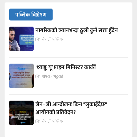
पब्लिक विश्लेषण
नागरिकको ज्यानभन्दा ठूलो कुनै सत्ता हुँदैन
नेपाली पब्लिक
‘थ्याङ्क यू’ प्राइम मिनिस्टर कार्की
शेषराज भट्टराई
जेन–जी आन्दोलनः किन "लुकाईदैछ"
आयोगको प्रतिवेदन?
नेपाली पब्लिक