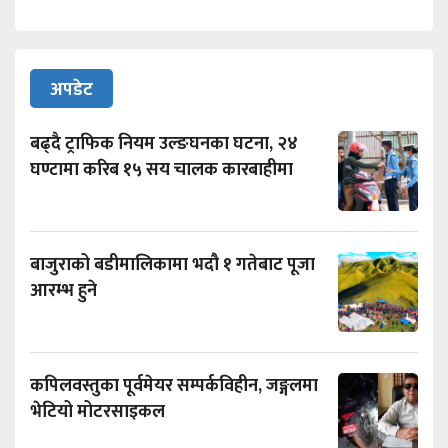
अपडेट
बढ्दै ट्राफिक नियम उल्ङघनका घटना, २४
घण्टामा करिब १५ सय चालक कारबाहीमा
बाजुराको बडीमालिकामा भदौ १ गतेबाट पूजा
आरम्भ हुने
कपिलवस्तुका पूर्वमेयर सम्पर्कविहीन, जङ्गलमा
भेटियो मोटरसाइकल