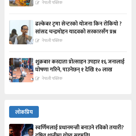
नेपाली पब्लिक
ढल्केबर ट्रमा सेन्टरको योजना किन रोकियो ?
सांसद चन्द्रमोहन यादवको सरकारसँग प्रश्न
नेपाली पब्लिक
शुक्रबार करदाता प्रोत्साहन उपहार १६ जनालाई
घोषणा गरिने, पाउनेछन् १ देखि १० लाख
नेपाली पब्लिक
लोकप्रिय
स्वर्णिमलाई प्रधानमन्त्री बनाउने रविको तयारी?
दुषित थानीमा गोप्य सहमति!