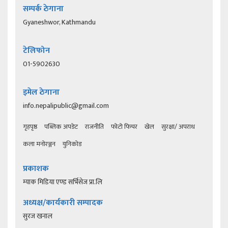
सम्पर्क ठेगाना
Gyaneshwor, Kathmandu
टेलिफोन
01-5902630
इमेल ठेगाना
info.nepalipublic@gmail.com
गृहपृष्ठ
पब्लिक अपडेट
राजनीति
फोटो फिचर
खेल
सुरक्षा/ अपराध
कला मनोरञ्जन
युनिकोड
प्रकाशक
म्याक मिडिया एण्ड सर्भिसेज प्रा.लि
अध्यक्ष/कार्यकारी सम्पादक
सुरज खनाल