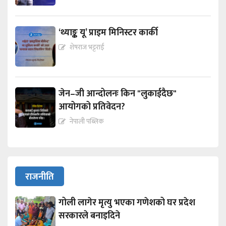
‘थ्याङ्क यू’ प्राइम मिनिस्टर कार्की
शेषराज भट्टराई
जेन–जी आन्दोलनः किन "लुकाईदैछ"
आयोगको प्रतिवेदन?
नेपाली पब्लिक
राजनीति
गोली लागेर मृत्यु भएका गणेशको घर प्रदेश
सरकारले बनाइदिने