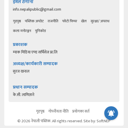
इमेल ठेगाना
info.nepalipublic@gmail.com
गृहपृष्ठ
पब्लिक अपडेट
राजनीति
फोटो फिचर
खेल
सुरक्षा/ अपराध
कला मनोरञ्जन
युनिकोड
प्रकाशक
म्याक मिडिया एण्ड सर्भिसेज प्रा.लि
अध्यक्ष/कार्यकारी सम्पादक
सुरज खनाल
प्रधान सम्पादक
के.सी. लामिछाने
गृहपृष्ठ
गोपनीयता नीति
प्रयोगका सर्त
© 2026 नेपाली पब्लिक. All rights reserved. Site by:
SoftNEP