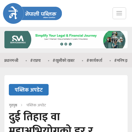
त्री
#राप्रपा
#खुसीको खबर
#कार्यकर्ता
#मनिष झा
#प्र
पब्लिक अपडेट
गृहपृष्ठ
पब्लिक अपडेट
दुई तिहाइ वा
महाअभियोगको डर र