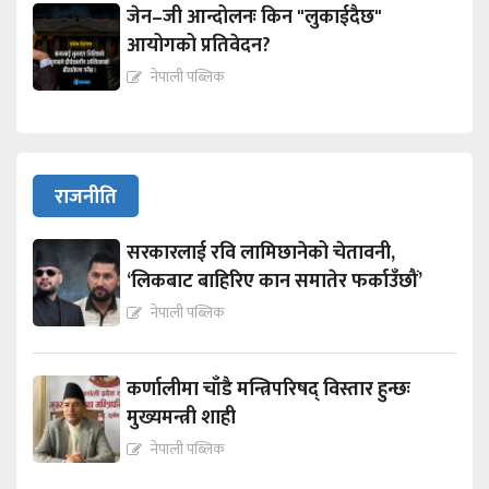
जेन–जी आन्दोलनः किन "लुकाईदैछ"
आयोगको प्रतिवेदन?
नेपाली पब्लिक
राजनीति
सरकारलाई रवि लामिछानेको चेतावनी,
‘लिकबाट बाहिरिए कान समातेर फर्काउँछौं’
नेपाली पब्लिक
कर्णालीमा चाँडै मन्त्रिपरिषद् विस्तार हुन्छः
मुख्यमन्त्री शाही
नेपाली पब्लिक