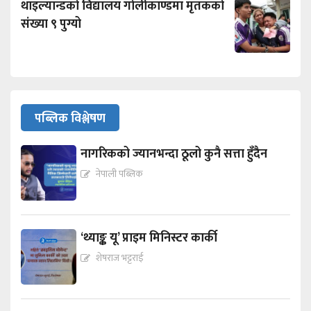
थाइल्यान्डको विद्यालय गोलीकाण्डमा मृतकको
संख्या ९ पुग्यो
पब्लिक विश्लेषण
नागरिकको ज्यानभन्दा ठूलो कुनै सत्ता हुँदैन
नेपाली पब्लिक
‘थ्याङ्क यू’ प्राइम मिनिस्टर कार्की
शेषराज भट्टराई