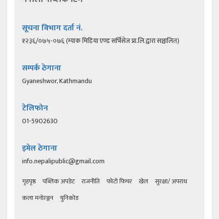
सूचना विभाग दर्ता नं.
१२३६/०७५-०७६ (म्याक मिडिया एण्ड सर्भिसेज प्रा.लि.द्वारा सञ्चालित)
सम्पर्क ठेगाना
Gyaneshwor, Kathmandu
टेलिफोन
01-5902630
इमेल ठेगाना
info.nepalipublic@gmail.com
गृहपृष्ठ
पब्लिक अपडेट
राजनीति
फोटो फिचर
खेल
सुरक्षा/ अपराध
कला मनोरञ्जन
युनिकोड