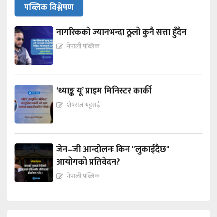
पब्लिक विश्लेषण
नागरिकको ज्यानभन्दा ठूलो कुनै सत्ता हुँदैन
नेपाली पब्लिक
‘थ्याङ्क यू’ प्राइम मिनिस्टर कार्की
शेषराज भट्टराई
जेन–जी आन्दोलनः किन "लुकाईदैछ"
आयोगको प्रतिवेदन?
नेपाली पब्लिक