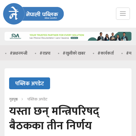
रधानमन्त्री
#राप्रपा
#खुसीको खबर
#कार्यकर्ता
#मनिष झा
पब्लिक अपडेट
गृहपृष्ठ
पब्लिक अपडेट
यस्ता छन् मन्त्रिपरिषद्
बैठकका तीन निर्णय