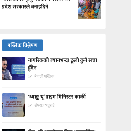
प्रदेश सरकारले बनाइदिने
पब्लिक विश्लेषण
नागरिकको ज्यानभन्दा ठूलो कुनै सत्ता
हुँदैन
नेपाली पब्लिक
‘थ्याङ्क यू’ प्राइम मिनिस्टर कार्की
शेषराज भट्टराई