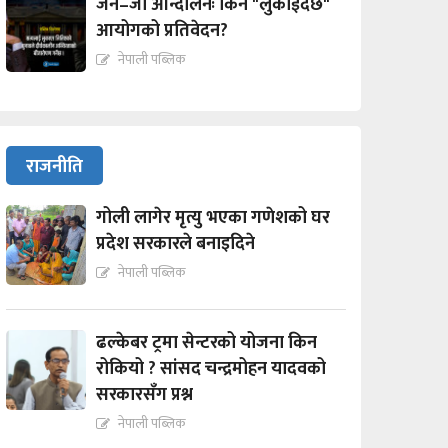
जेन–जी आन्दोलनः किन "लुकाईदैछ"
आयोगको प्रतिवेदन?
नेपाली पब्लिक
राजनीति
गोली लागेर मृत्यु भएका गणेशको घर
प्रदेश सरकारले बनाइदिने
नेपाली पब्लिक
ढल्केबर ट्रमा सेन्टरको योजना किन
रोकियो ? सांसद चन्द्रमोहन यादवको
सरकारसँग प्रश्न
नेपाली पब्लिक