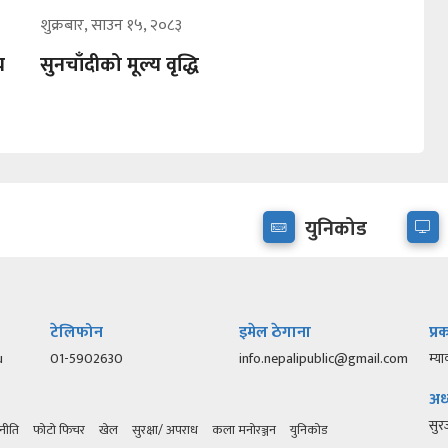
शुक्रबार, साउन १५, २०८३
य
सुनचाँदीको मूल्य वृद्धि
युनिकोड
टेलिफोन
इमेल ठेगाना
प्
u
01-5902630
info.nepalipublic@gmail.com
म्या
अध्
सु
नीति
फोटो फिचर
खेल
सुरक्षा/ अपराध
कला मनोरञ्जन
युनिकोड