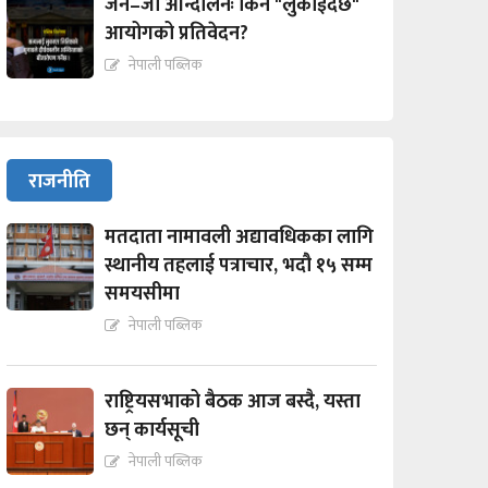
जेन–जी आन्दोलनः किन "लुकाईदैछ"
आयोगको प्रतिवेदन?
नेपाली पब्लिक
राजनीति
मतदाता नामावली अद्यावधिकका लागि
स्थानीय तहलाई पत्राचार, भदौ १५ सम्म
समयसीमा
नेपाली पब्लिक
राष्ट्रियसभाको बैठक आज बस्दै, यस्ता
छन् कार्यसूची
नेपाली पब्लिक