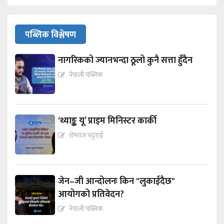
पब्लिक विश्लेषण
नागरिकको ज्यानभन्दा ठूलो कुनै सत्ता हुँदैन
नेपाली पब्लिक
‘थ्याङ्क यू’ प्राइम मिनिस्टर कार्की
शेषराज भट्टराई
जेन–जी आन्दोलनः किन "लुकाईदैछ"
आयोगको प्रतिवेदन?
नेपाली पब्लिक