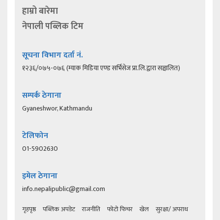
हाम्रो बारेमा
नेपाली पब्लिक टिम
सूचना विभाग दर्ता नं.
१२३६/०७५-०७६ (म्याक मिडिया एण्ड सर्भिसेज प्रा.लि.द्वारा सञ्चालित)
सम्पर्क ठेगाना
Gyaneshwor, Kathmandu
टेलिफोन
01-5902630
इमेल ठेगाना
info.nepalipublic@gmail.com
गृहपृष्ठ
पब्लिक अपडेट
राजनीति
फोटो फिचर
खेल
सुरक्षा/ अपराध