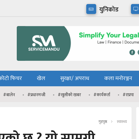
युनिकोड
फोटो फिचर
खेल
सुरक्षा/ अपराध
कला मनोरञ्जन
#बालेन
#प्रधानमन्त्री
#खुसीको खबर
#कार्यकर्ता
#राप्रपा
गृहपृष्ठ
स्वास्थ्य
को छ ? यो सामग्री