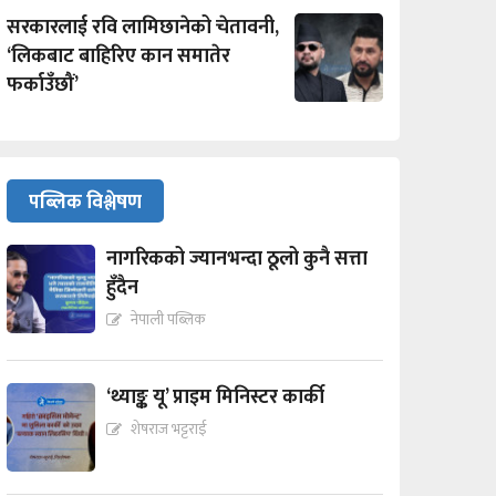
सरकारलाई रवि लामिछानेको चेतावनी,
‘लिकबाट बाहिरिए कान समातेर
फर्काउँछौं’
पब्लिक विश्लेषण
नागरिकको ज्यानभन्दा ठूलो कुनै सत्ता
हुँदैन
नेपाली पब्लिक
‘थ्याङ्क यू’ प्राइम मिनिस्टर कार्की
शेषराज भट्टराई