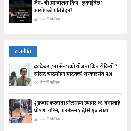
जेन–जी आन्दोलनः किन "लुकाईदैछ"
आयोगको प्रतिवेदन?
नेपाली पब्लिक
राजनीति
ढल्केबर ट्रमा सेन्टरको योजना किन रोकियो ?
सांसद चन्द्रमोहन यादवको सरकारसँग प्रश्न
नेपाली पब्लिक
शुक्रबार करदाता प्रोत्साहन उपहार १६ जनालाई
घोषणा गरिने, पाउनेछन् १ देखि १० लाख
नेपाली पब्लिक