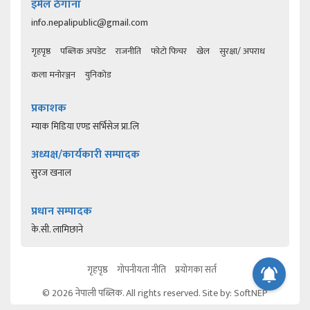
इमेल ठेगाना
info.nepalipublic@gmail.com
गृहपृष्ठ
पब्लिक अपडेट
राजनीति
फोटो फिचर
खेल
सुरक्षा/ अपराध
कला मनोरञ्जन
युनिकोड
प्रकाशक
म्याक मिडिया एण्ड सर्भिसेज प्रा.लि
अध्यक्ष/कार्यकारी सम्पादक
सुरज खनाल
प्रधान सम्पादक
के.सी. लामिछाने
गृहपृष्ठ
गोपनीयता नीति
प्रयोगका सर्त
© 2026 नेपाली पब्लिक. All rights reserved. Site by:
SoftNEP