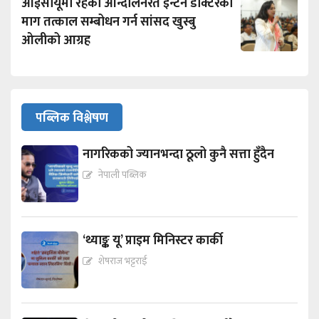
आईसीयूमा रहेका आन्दोलनरत इन्टर्न डाक्टरको
माग तत्काल सम्बोधन गर्न सांसद खुस्बु
ओलीको आग्रह
पब्लिक विश्लेषण
नागरिकको ज्यानभन्दा ठूलो कुनै सत्ता हुँदैन
नेपाली पब्लिक
‘थ्याङ्क यू’ प्राइम मिनिस्टर कार्की
शेषराज भट्टराई