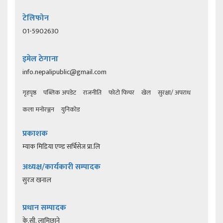
टेलिफोन
01-5902630
इमेल ठेगाना
info.nepalipublic@gmail.com
गृहपृष्ठ
पब्लिक अपडेट
राजनीति
फोटो फिचर
खेल
सुरक्षा/ अपराध
कला मनोरञ्जन
युनिकोड
प्रकाशक
म्याक मिडिया एण्ड सर्भिसेज प्रा.लि
अध्यक्ष/कार्यकारी सम्पादक
सुरज खनाल
प्रधान सम्पादक
के.सी. लामिछाने