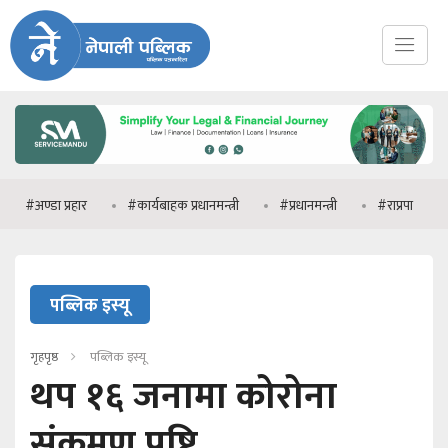
डा प्रहार
#कार्यबाहक प्रधानमन्त्री
#प्रधानमन्त्री
#राप्रपा
#मनिष 
पब्लिक इस्यू
गृहपृष्ठ
पब्लिक इस्यू
थप १६ जनामा कोरोना
संक्रमण पुष्टि