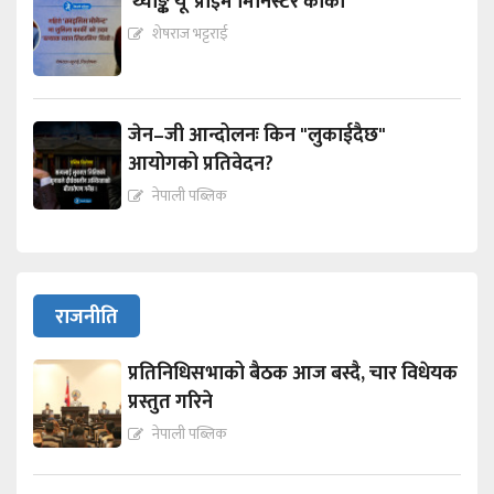
‘थ्याङ्क यू’ प्राइम मिनिस्टर कार्की
शेषराज भट्टराई
जेन–जी आन्दोलनः किन "लुकाईदैछ"
आयोगको प्रतिवेदन?
नेपाली पब्लिक
राजनीति
प्रतिनिधिसभाको बैठक आज बस्दै, चार विधेयक
प्रस्तुत गरिने
नेपाली पब्लिक