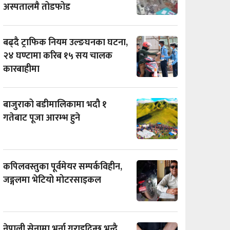
अस्पतालमै तोडफोड
बढ्दै ट्राफिक नियम उल्ङघनका घटना,
२४ घण्टामा करिब १५ सय चालक
कारबाहीमा
बाजुराको बडीमालिकामा भदौ १
गतेबाट पूजा आरम्भ हुने
कपिलवस्तुका पूर्वमेयर सम्पर्कविहीन,
जङ्गलमा भेटियो मोटरसाइकल
नेपाली सेनामा भर्ना गराइदिन्छु भन्दै