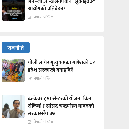
जेन–जी आन्दोलनः किन "लुकाईदैछ"
आयोगको प्रतिवेदन?
नेपाली पब्लिक
राजनीति
गोली लागेर मृत्यु भएका गणेशको घर
प्रदेश सरकारले बनाइदिने
नेपाली पब्लिक
ढल्केबर ट्रमा सेन्टरको योजना किन
रोकियो ? सांसद चन्द्रमोहन यादवको
सरकारसँग प्रश्न
नेपाली पब्लिक