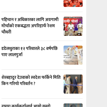
पहिचान र अधिकारका लागि अग्रगामी
मोर्चाको एकबद्धता अपरिहार्यः रेशम
चौधरी
डडेलधुराका १२ परिवारले ३८ वर्षपछि
पाए लालपुर्जा
शेरबहादुर देउवाको स्वदेश फर्किने मिति
किन गरियो परिवर्तन ?
राप्रपा कार्यकर्तालाई आयो यस्तो