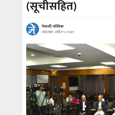
(सूचीसहित)
नेपाली पब्लिक
आइतबार, असोज ९, २०७९