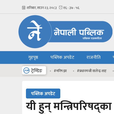
गृहपृष्ठ
पब्लिक अपडेट
राजनीति
अन्य
ट्रेण्डिङ
#मनिष झा
#प्रधानमन्त्री वालेन्द्र शाह
पब्लिक अपडेट
यी हुन् मन्त्रिपरिषद्का