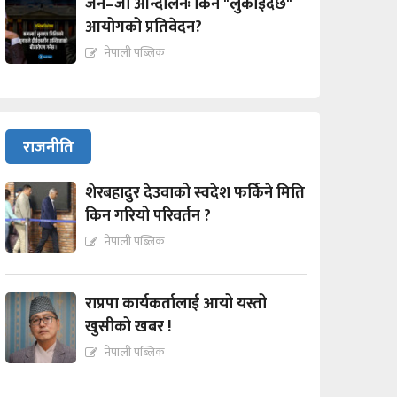
जेन–जी आन्दोलनः किन "लुकाईदैछ"
आयोगको प्रतिवेदन?
नेपाली पब्लिक
राजनीति
शेरबहादुर देउवाको स्वदेश फर्किने मिति
किन गरियो परिवर्तन ?
नेपाली पब्लिक
राप्रपा कार्यकर्तालाई आयो यस्तो
खुसीको खबर !
नेपाली पब्लिक