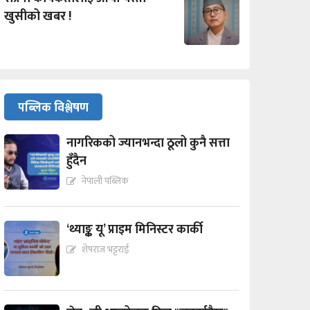
खुसीको खबर !
पब्लिक विश्लेषण
नागरिकको ज्यानभन्दा ठूलो कुनै सत्ता
हुँदैन
नेपाली पब्लिक
‘थ्याङ्क यू’ प्राइम मिनिस्टर कार्की
शेषराज भट्टराई