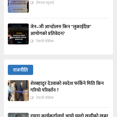
शेषराज भट्टराई
जेन–जी आन्दोलनः किन "लुकाईदैछ"
आयोगको प्रतिवेदन?
नेपाली पब्लिक
राजनीति
शेरबहादुर देउवाको स्वदेश फर्किने मिति किन
गरियो परिवर्तन ?
नेपाली पब्लिक
राप्रपा कार्यकर्तालाई आयो यस्तो खुसीको खबर