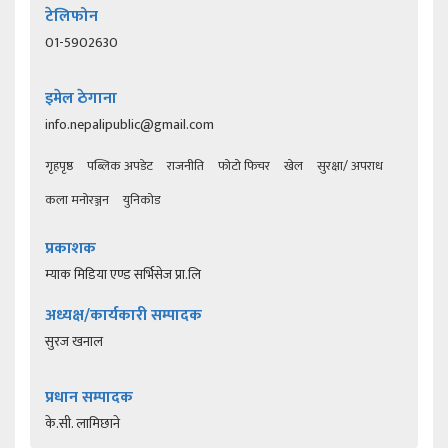
टेलिफोन
01-5902630
इमेल ठेगाना
info.nepalipublic@gmail.com
गृहपृष्ठ
पब्लिक अपडेट
राजनीति
फोटो फिचर
खेल
सुरक्षा/ अपराध
कला मनोरञ्जन
युनिकोड
प्रकाशक
म्याक मिडिया एण्ड सर्भिसेज प्रा.लि
अध्यक्ष/कार्यकारी सम्पादक
सुरज खनाल
प्रधान सम्पादक
के.सी. लामिछाने