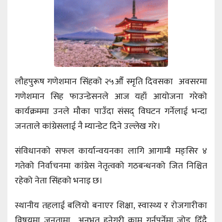
लौहपुरूष गणेशमान सिंहको २५औँ स्मृति दिवसका अवसरमा
गणेशमान सिह फाउन्डेसनले आज यहाँ आयोजना गरेको
कार्यक्रममा उनले मौका पाउँदा संसद् विघटन गर्नेलाई भन्दा
जनताले कांग्रेसलाई नै म्यान्डेट दिने उल्लेख गरे।
संविधानको सफल कार्यान्वयनका लागि आगामी मङ्सिर ४
गतेको निर्वाचनमा कांग्रेस नेतृत्वको गठबन्धनको जित निश्चित
रहेको नेता सिंहको भनाइ छ।
स्थानीय तहलाई बलियो बनाएर शिक्षा, स्वास्थ्य र रोजगारीका
विषयमा जनतामा अनुभूत हुनेगरी काम गर्नुपर्नेमा जोड दिँदै