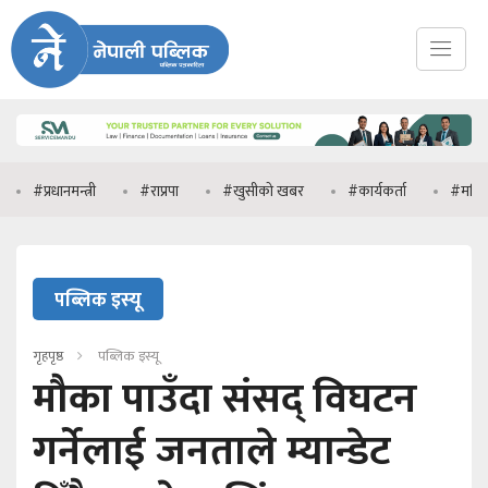
धानमन्त्री
#राप्रपा
#खुसीको खबर
#कार्यकर्ता
#मनिष झा
पब्लिक इस्यू
गृहपृष्ठ
पब्लिक इस्यू
मौका पाउँदा संसद् विघटन
गर्नेलाई जनताले म्यान्डेट