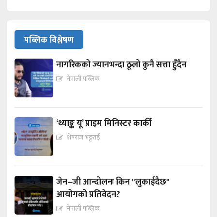
पब्लिक विश्लेषण
नागरिकको ज्यानभन्दा ठूलो कुनै सत्ता हुँदैन
नेपाली पब्लिक
‘थ्याङ्क यू’ प्राइम मिनिस्टर कार्की
शेषराज भट्टराई
जेन–जी आन्दोलनः किन "लुकाईदैछ"
आयोगको प्रतिवेदन?
नेपाली पब्लिक