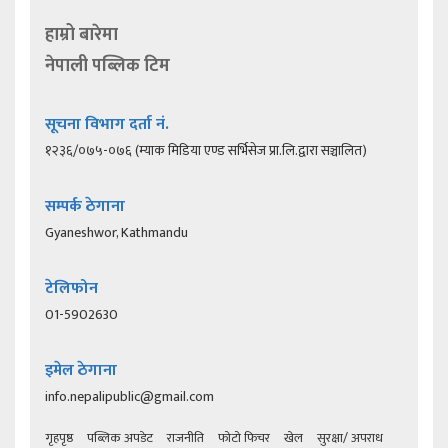
हाम्रो बारेमा
नेपाली पब्लिक टिम
सूचना विभाग दर्ता नं.
१२३६/०७५-०७६ (म्याक मिडिया एण्ड सर्भिसेज प्रा.लि.द्वारा सञ्चालित)
सम्पर्क ठेगाना
Gyaneshwor, Kathmandu
टेलिफोन
01-5902630
इमेल ठेगाना
info.nepalipublic@gmail.com
गृहपृष्ठ
पब्लिक अपडेट
राजनीति
फोटो फिचर
खेल
सुरक्षा/ अपराध