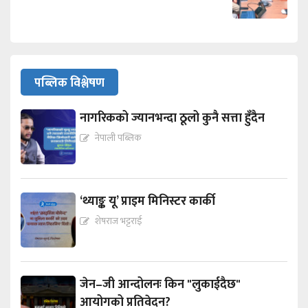
पब्लिक विश्लेषण
नागरिकको ज्यानभन्दा ठूलो कुनै सत्ता हुँदैन
नेपाली पब्लिक
‘थ्याङ्क यू’ प्राइम मिनिस्टर कार्की
शेषराज भट्टराई
जेन–जी आन्दोलनः किन "लुकाईदैछ"
आयोगको प्रतिवेदन?