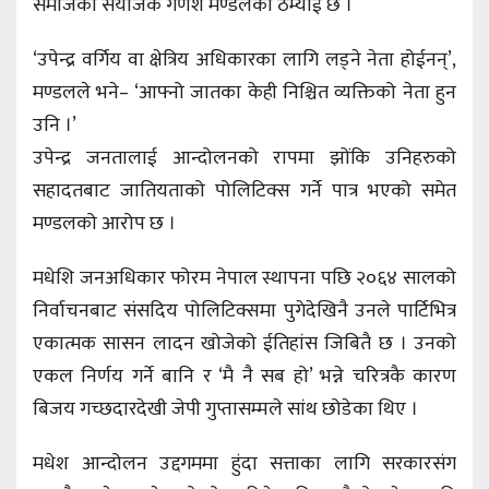
समाजका संयोजक गणेश मण्डलको ठम्याई छ ।
‘उपेन्द्र वर्गिय वा क्षेत्रिय अधिकारका लागि लड्ने नेता होईनन्’,
मण्डलले भने– ‘आफ्नो जातका केही निश्चित व्यक्तिको नेता हुन
उनि ।’
उपेन्द्र जनतालाई आन्दोलनको रापमा झोंकि उनिहरुको
सहादतबाट जातियताको पोलिटिक्स गर्ने पात्र भएको समेत
मण्डलको आरोप छ ।
मधेशि जनअधिकार फोरम नेपाल स्थापना पछि २०६४ सालको
निर्वाचनबाट संसदिय पोलिटिक्समा पुगेदेखिनै उनले पार्टिभित्र
एकात्मक सासन लादन खोजेको ईतिहांस जिबितै छ । उनको
एकल निर्णय गर्ने बानि र ‘मै नै सब हो’ भन्ने चरित्रकै कारण
बिजय गच्छदारदेखी जेपी गुप्तासम्मले सांथ छोडेका थिए ।
मधेश आन्दोलन उद्दगममा हुंदा सत्ताका लागि सरकारसंग