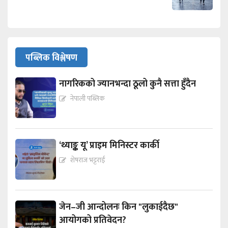
पब्लिक विश्लेषण
नागरिकको ज्यानभन्दा ठूलो कुनै सत्ता हुँदैन
नेपाली पब्लिक
‘थ्याङ्क यू’ प्राइम मिनिस्टर कार्की
शेषराज भट्टराई
जेन–जी आन्दोलनः किन "लुकाईदैछ"
आयोगको प्रतिवेदन?