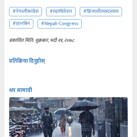
#नेपालीकांग्रेस
#महाधिवेशन
#क्रियाशीलसदस्यता
#छानबिन
#Nepali-Congress
प्रकाशित मिति: शुक्रबार, भदौ ११, २०७८
प्रतिक्रिया दिनुहोस्
थप सामाग्री