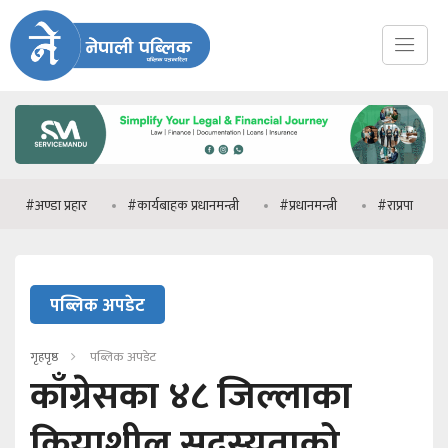
डा प्रहार
#कार्यबाहक प्रधानमन्त्री
#प्रधानमन्त्री
#राप्रपा
#मनिष 
पब्लिक अपडेट
गृहपृष्ठ
पब्लिक अपडेट
काँग्रेसका ४८ जिल्लाका
क्रियाशील सदस्यताको