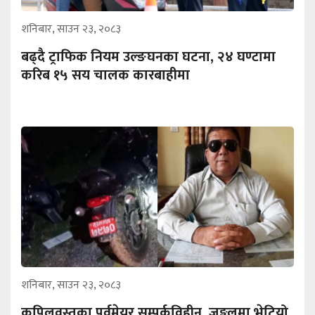
शनिबार, साउन २३, २०८३
बढ्दै ट्राफिक नियम उल्ङघनका घटना, २४ घण्टामा
करिब १५ सय चालक कारबाहीमा
शनिबार, साउन २३, २०८३
कपिलवस्तुका पूर्वमेयर सम्पर्कविहीन, जङ्गलमा भेटियो