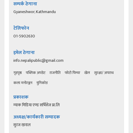
सम्पर्क ठेगाना
Gyaneshwor, Kathmandu
टेलिफोन
01-5902630
इमेल ठेगाना
info.nepalipublic@gmail.com
गृहपृष्ठ
पब्लिक अपडेट
राजनीति
फोटो फिचर
खेल
सुरक्षा/ अपराध
कला मनोरञ्जन
युनिकोड
प्रकाशक
म्याक मिडिया एण्ड सर्भिसेज प्रा.लि
अध्यक्ष/कार्यकारी सम्पादक
सुरज खनाल