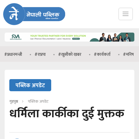
न्त्री
#राप्रपा
#खुसीको खबर
#कार्यकर्ता
#मनिष झा
#प
पब्लिक अपडेट
गृहपृष्ठ
पब्लिक अपडेट
धर्मिला कार्कीका दुई मुक्तक