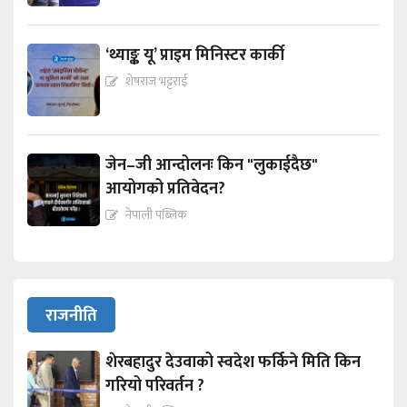
‘थ्याङ्क यू’ प्राइम मिनिस्टर कार्की
शेषराज भट्टराई
जेन–जी आन्दोलनः किन "लुकाईदैछ"
आयोगको प्रतिवेदन?
नेपाली पब्लिक
राजनीति
शेरबहादुर देउवाको स्वदेश फर्किने मिति किन
गरियो परिवर्तन ?