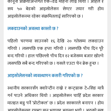
कानूनी प्रक्रियाअन्तर्गत एक÷डेढ महिना लाग्ने थियो । अहिले १
सय ५० बेडको आइसोलेसन सेण्टर तयार गरी होम
आइसोलेसनमा रहेका संक्रमितलाई सारिएको छ ।
लकडाउनको अवस्था कास्तो छ ?
पहिलो चरणमा साउनको १६ देखि २० गतेसम्म लकडाउन
गरियो । त्यसपछि एक हप्ता गरियो । त्यसपछि पाँच दिन पूरै
बन्द गरियो । हाल पछिल्लो पाँच दिन १२ बजेसम्म बजार खोल्ने
त्यसपछि सबै बन्द गरिएको छ । यसले एउटा चेन ब्रेक हुन्छ ।
आइसोलेसनको व्यवस्थापन कसरी गरिएको छ ?
स्थानीय सरकारसँग क्वारेन्टीन राख्ने र कन्ट्य्राक टे«सिङ मात्रै
गर्न पाउने अधिकार थियो । आइसोलेसन चाहिँ प्रदेश सरकार
मातहत बन्नु पर्ने ‘प्रोटोकल’ छ । प्रदेश सरकारले बनाएन । होम
आइसोलेसनमा राख्दा झन् भयावह अवस्था भयो । अरुको मुख