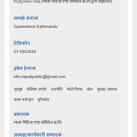
१२३६/०७५-०७६ (म्याक मिडिया एण्ड सर्भिसेज प्रा.लि.द्वारा सञ्चालित)
सम्पर्क ठेगाना
Gyaneshwor, Kathmandu
टेलिफोन
01-5902630
इमेल ठेगाना
info.nepalipublic@gmail.com
गृहपृष्ठ
पब्लिक अपडेट
राजनीति
फोटो फिचर
खेल
सुरक्षा/ अपराध
कला मनोरञ्जन
युनिकोड
प्रकाशक
म्याक मिडिया एण्ड सर्भिसेज प्रा.लि
अध्यक्ष/कार्यकारी सम्पादक