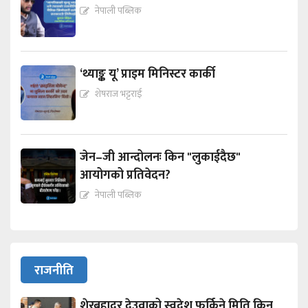
नेपाली पब्लिक
‘थ्याङ्क यू’ प्राइम मिनिस्टर कार्की
शेषराज भट्टराई
जेन–जी आन्दोलनः किन "लुकाईदैछ"
आयोगको प्रतिवेदन?
नेपाली पब्लिक
राजनीति
शेरबहादुर देउवाको स्वदेश फर्किने मिति किन