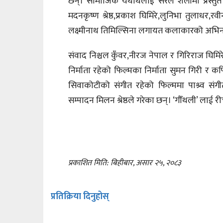
छन्। सामाजिक यथार्थलाई सरल शैलीमा प्रस्तुत ग
मदनकृष्ण श्रेष्ठ,प्रकाश घिमिरे,लुनिभा तुलाधर,रव
लक्ष्मीनाथ तिमिल्सिना लगायत कलाकारको अभि
संवाद निश्चल कुँवर,नीरज नेपाल र गिरिराज घिमि
निर्माता रहेको फिल्मका निर्माता सुमन गिरी र क
सिवाकोटीको संगीत रहेको फिल्ममा पाश्र्व सं
सम्पादन मिलन श्रेष्ठले गरेका छन्। ‘गौँथली’ लाई र
प्रकाशित मिति: बिहीबार, असार २५, २०८३
प्रतिक्रिया दिनुहोस्