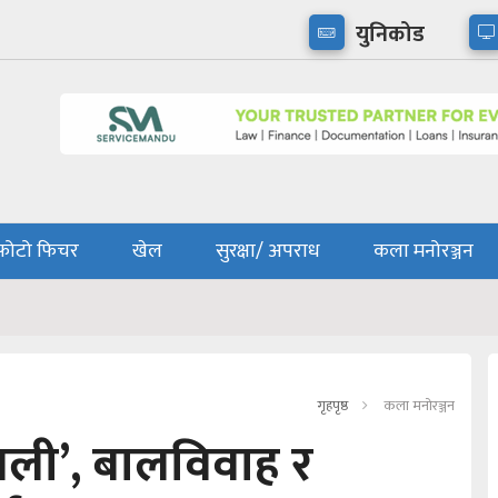
युनिकोड
फोटो फिचर
खेल
सुरक्षा/ अपराध
कला मनोरञ्जन
गृहपृष्ठ
कला मनोरञ्जन
ौँथली’, बालविवाह र