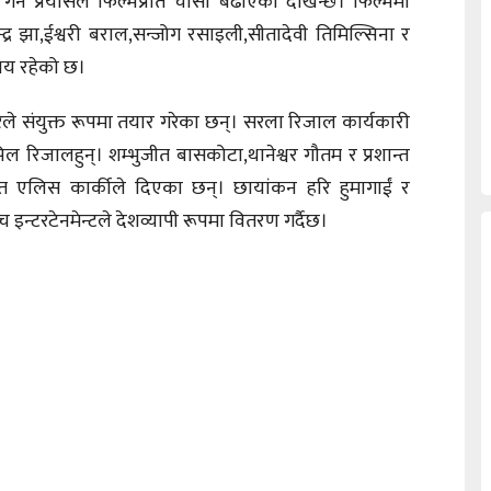
र्ने प्रयासले फिल्मप्रति चासो बढाएको देखिन्छ। फिल्ममा
ीन्द्र झा,ईश्वरी बराल,सन्जोग रसाइली,सीतादेवी तिमिल्सिना र
नय रहेको छ।
रेले संयुक्त रूपमा तयार गरेका छन्। सरला रिजाल कार्यकारी
पिल रिजालहुन्। शम्भुजीत बासकोटा,थानेश्वर गौतम र प्रशान्त
गीत एलिस कार्कीले दिएका छन्। छायांकन हरि हुमागाईं र
ीच इन्टरटेनमेन्टले देशव्यापी रूपमा वितरण गर्दैछ।