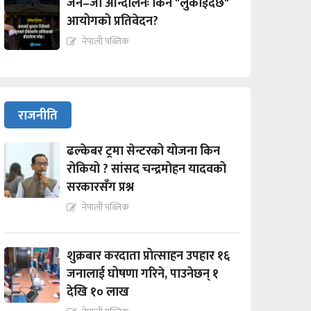
जेन–जी आन्दोलनः किन "लुकाईदैछ"
आयोगको प्रतिवेदन?
नेपाली पब्लिक
राजनीति
ढल्केबर ट्रमा सेन्टरको योजना किन
रोकियो ? सांसद चन्द्रमोहन यादवको
सरकारसँग प्रश्न
नेपाली पब्लिक
शुक्रबार करदाता प्रोत्साहन उपहार १६
जनालाई घोषणा गरिने, पाउनेछन् १
देखि १० लाख