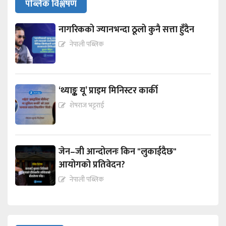
पब्लिक विश्लेषण
नागरिकको ज्यानभन्दा ठूलो कुनै सत्ता हुँदैन
नेपाली पब्लिक
‘थ्याङ्क यू’ प्राइम मिनिस्टर कार्की
शेषराज भट्टराई
जेन–जी आन्दोलनः किन "लुकाईदैछ"
आयोगको प्रतिवेदन?
नेपाली पब्लिक