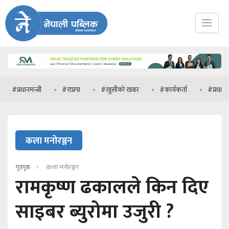
ानमन्त्री
#राप्रपा
#खुसीको खबर
#कार्यकर्ता
#प्रधानमन्त्री वालेन्
कला मनोरञ्जन
गृहपृष्ठ
कला मनोरञ्जन
रामकृष्ण ढकालले किन दिए
साइबर ब्युरोमा उजुरी ?