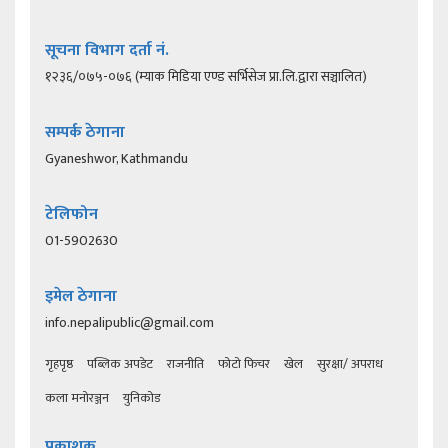
सूचना विभाग दर्ता नं.
१२३६/०७५-०७६ (म्याक मिडिया एण्ड सर्भिसेज प्रा.लि.द्वारा सञ्चालित)
सम्पर्क ठेगाना
Gyaneshwor, Kathmandu
टेलिफोन
01-5902630
इमेल ठेगाना
info.nepalipublic@gmail.com
गृहपृष्ठ
पब्लिक अपडेट
राजनीति
फोटो फिचर
खेल
सुरक्षा/ अपराध
कला मनोरञ्जन
युनिकोड
प्रकाशक