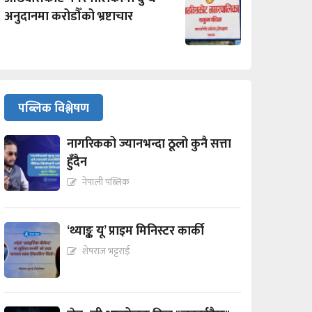
अनुदानमा करोडौँको भ्रष्टाचार
पब्लिक विश्लेषण
नागरिकको ज्यानभन्दा ठूलो कुनै सत्ता
हुँदैन
नेपाली पब्लिक
‘थ्याङ्क यू’ प्राइम मिनिस्टर कार्की
शेषराज भट्टराई