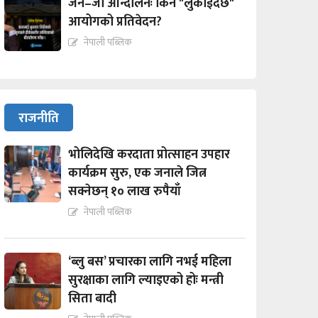
जेन–जी आन्दोलनः किन "लुकाईदैछ"
आयोगको प्रतिवेदन?
नेपाली पब्लिक
राजनीति
भोलिदेखि करदाता प्रोत्साहन उपहार
कार्यक्रम सुरु, एक जनाले जित्न
सक्नेछन् १० लाख रुपैयाँ
नेपाली पब्लिक
‘ब्लु बस’ प्रचारका लागि नभई महिला
सुरक्षाका लागि ल्याइएको होः मन्त्री
सिता बादी