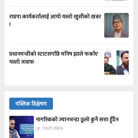
राप्रपा कार्यकर्तालाई आयो यस्तो खुसीको खबर
!
प्रधानमन्त्रीको स्टाटसपछि मनिष झाले फर्काए
यस्तो जवाफ
पब्लिक विश्लेषण
नागरिकको ज्यानभन्दा ठूलो कुनै सत्ता हुँदैन
नेपाली पब्लिक