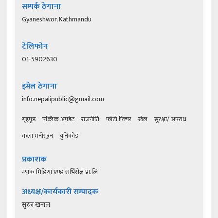
सम्पर्क ठेगाना
Gyaneshwor, Kathmandu
टेलिफोन
01-5902630
इमेल ठेगाना
info.nepalipublic@gmail.com
गृहपृष्ठ
पब्लिक अपडेट
राजनीति
फोटो फिचर
खेल
सुरक्षा/ अपराध
कला मनोरञ्जन
युनिकोड
प्रकाशक
म्याक मिडिया एण्ड सर्भिसेज प्रा.लि
अध्यक्ष/कार्यकारी सम्पादक
सुरज खनाल