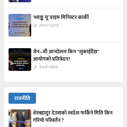
‘थ्याङ्क यू’ प्राइम मिनिस्टर कार्की
शेषराज भट्टराई
जेन–जी आन्दोलनः किन "लुकाईदैछ"
आयोगको प्रतिवेदन?
नेपाली पब्लिक
राजनीति
शेरबहादुर देउवाको स्वदेश फर्किने मिति किन
गरियो परिवर्तन ?