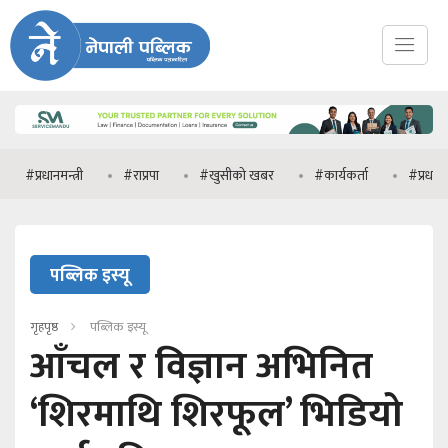
नमन्त्री
#राप्रपा
#खुसीको खबर
#कार्यकर्ता
#प्रधानमन्त्री वालेन्
पब्लिक इस्यू
गृहपृष्ठ
पब्लिक इस्यू
आँचल र विज्ञान अभिनित
‘शिरमाथि शिरफूल’ भिडियो